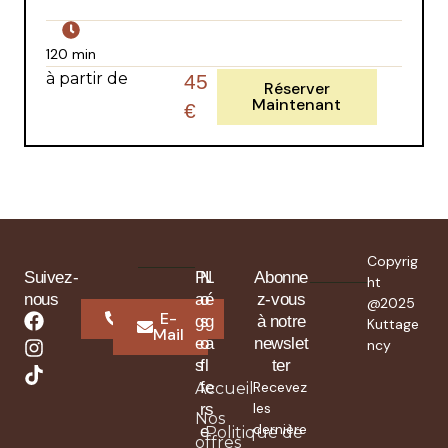
120 min
à partir de
45
Réserver
Maintenant
€
Copyrig
Suivez-
P
N
L
Abonne
ht
nous
a
o
é
z-vous
@2025
Whatsapp
E-
g
s
g
à notre
Kuttage
Mail
e
o
a
newslet
ncy
s
f
l
ter
f
e
Recevez
Accueil
les
r
s
Nos
dernière
e
Politique de
offres