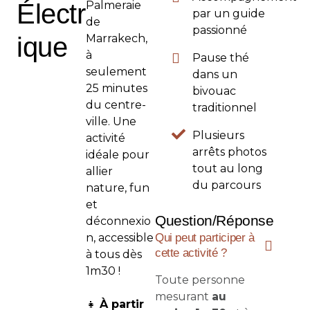
Électr
Palmeraie
par un guide
de
passionné
ique
Marrakech,
à
Pause thé
seulement
dans un
25 minutes
bivouac
du centre-
traditionnel
ville. Une
Plusieurs
activité
arrêts photos
idéale pour
tout au long
allier
du parcours
nature, fun
et
Question/Réponse
déconnexio
n, accessible
Qui peut participer à
cette activité ?
à tous dès
1m30 !
Toute personne
mesurant
au
👧
À partir