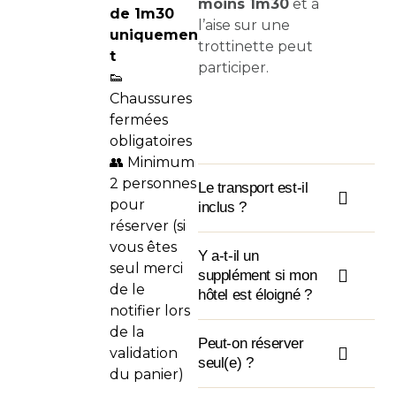
moins 1m30
et à
de 1m30
l’aise sur une
uniquemen
trottinette peut
t
participer.
👟
Chaussures
fermées
obligatoires
👥 Minimum
2 personnes
Le transport est-il
pour
inclus ?
réserver (si
vous êtes
Y a-t-il un
seul merci
supplément si mon
de le
hôtel est éloigné ?
notifier lors
de la
Peut-on réserver
validation
seul(e) ?
du panier)