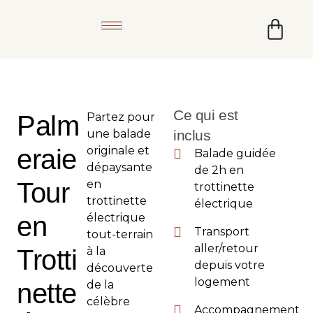
Ce qui est
Palm
Partez pour
une balade
inclus
eraie
originale et
Balade guidée
dépaysante
de 2h en
Tour
en
trottinette
trottinette
électrique
en
électrique
Transport
tout-terrain
aller/retour
Trotti
à la
depuis votre
découverte
logement
nette
de la
célèbre
Accompagnement