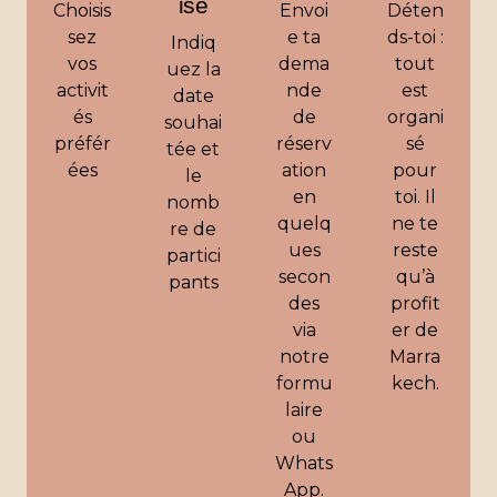
ise
Choisis
Envoi
Déten
sez
e ta
ds-toi :
Indiq
vos
dema
tout
uez la
activit
nde
est
date
és
de
organi
souhai
préfér
réserv
sé
tée et
ées
ation
pour
le
en
toi. Il
nomb
quelq
ne te
re de
ues
reste
partici
secon
qu’à
pants
des
profit
via
er de
notre
Marra
formu
kech.
laire
ou
Whats
App.