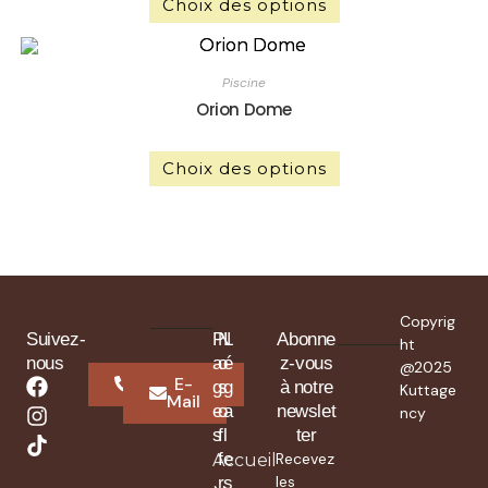
Choix des options
Piscine
Orion Dome
Choix des options
Copyrig
Suivez-
P
N
L
Abonne
ht
nous
a
o
é
z-vous
@2025
Whatsapp
E-
g
s
g
à notre
Kuttage
Mail
e
o
a
newslet
ncy
s
f
l
ter
f
e
Recevez
Accueil
les
r
s