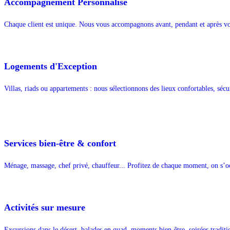
Accompagnement Personnalisé
Chaque client est unique. Nous vous accompagnons avant, pendant et après vot
Logements d'Exception
Villas, riads ou appartements : nous sélectionnons des lieux confortables, sécur
Services bien-être & confort
Ménage, massage, chef privé, chauffeur... Profitez de chaque moment, on s’o
Activités sur mesure
Excursions dans le désert, balades en quad, moments bien-être, soirées tradit