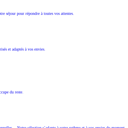
re séjour pour répondre à toutes vos attentes.
isés et adaptés à vos envies.
ccupe du reste.
ionnelles… Notre sélection s’adapte à votre rythme et à vos envies du moment.