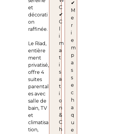
W
sereine
✔
C
et
M
✔
décorati
e
C
on
r
l
raffinée.
i
i
e
m
Le Riad,
m
a
entière
p
t
ment
a
i
privatisé,
s
s
offre 4
s
a
suites
e
t
parental
c
i
es avec
h
o
salle de
a
n
bain, TV
&
q
et
C
climatisa
u
h
tion,
e