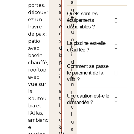
a
s
portes,
g
a
découvr
Quels sont les
e
v
ez un
équipements
q
e
havre
disponibles ?
u
c
de paix :
o
s
patio
La piscine est-elle
t
d
avec
chauffée ?
i
b
bassin
d
p
chauffé,
Comment se passe
r
i
rooftop
le paiement de la
i
avec
e
villa ?
v
vue sur
n
a
la
i
Une caution est-elle
t
Koutou
n
demandée ?
i
bia et
c
v
l’Atlas,
l
e
ambianc
u
&
e
s