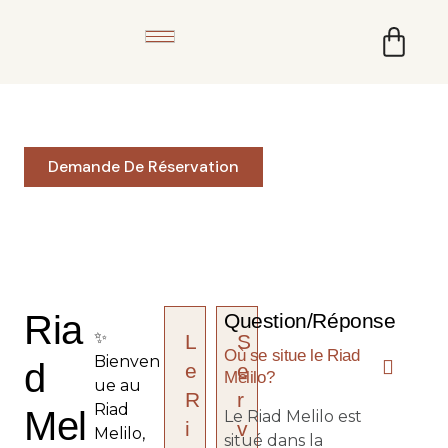
Riad Melilo
Bassin chaufée & Rooftop
Demande De Réservation
Ria
Question/Réponse
✨️
L
S
Où se situe le Riad
Bienven
d
e
e
Melilo?
ue au
R
r
Riad
Mel
Le Riad Melilo est
i
v
Melilo,
situé dans la