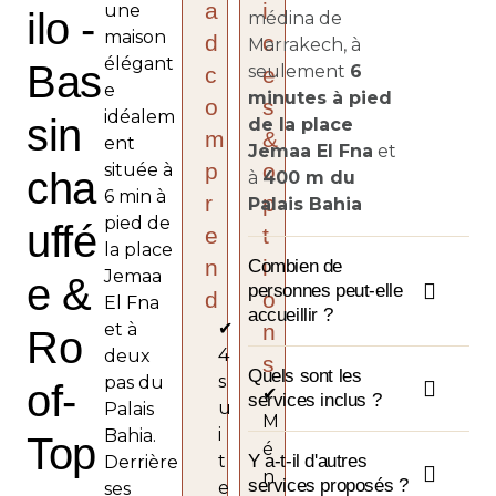
a
i
une
ilo -
médina de
maison
d
c
Marrakech, à
élégant
Bas
seulement
6
c
e
e
minutes à pied
o
s
idéalem
sin
de la place
m
&
ent
Jemaa El Fna
et
p
o
située à
cha
à
400 m du
6 min à
r
p
Palais Bahia
pied de
uffé
e
t
la place
n
i
Combien de
Jemaa
e &
personnes peut-elle
d
o
El Fna
accueillir ?
✔
et à
n
Ro
4
deux
s
Quels sont les
s
pas du
of-
✔
services inclus ?
u
Palais
M
i
Bahia.
Top
é
t
Y a-t-il d'autres
Derrière
n
services proposés ?
e
ses