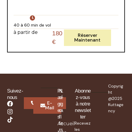
40 à 60 min de vol
à partir de
180
Réserver
Maintenant
€
Copyrig
Suivez-
P
N
L
Abonne
ht
nous
a
o
é
z-vous
@2025
Whatsapp
E-
g
s
g
à notre
Kuttage
Mail
e
o
a
newslet
ncy
s
f
l
ter
f
e
Recevez
Accueil
les
r
s