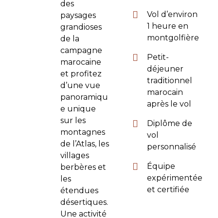
des
Vol d’environ
paysages
1 heure en
grandioses
montgolfière
de la
campagne
Petit-
marocaine
déjeuner
et profitez
traditionnel
d’une vue
marocain
panoramiqu
après le vol
e unique
sur les
Diplôme de
montagnes
vol
de l’Atlas, les
personnalisé
villages
Équipe
berbères et
expérimentée
les
et certifiée
étendues
désertiques.
Une activité