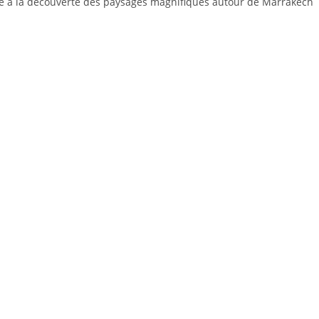
le à la découverte des paysages magnifiques autour de Marrakech