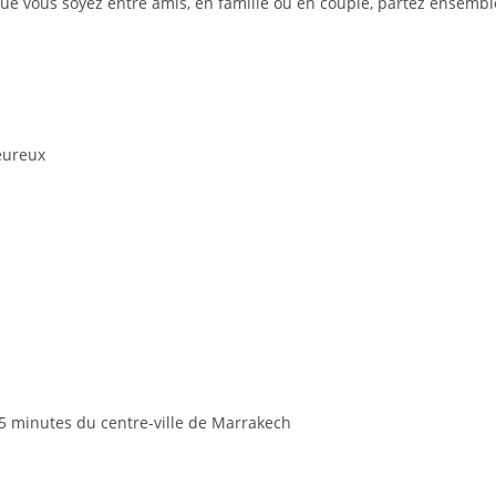
ue vous soyez entre amis, en famille ou en couple, partez ensemb
eureux
45 minutes du centre-ville de Marrakech