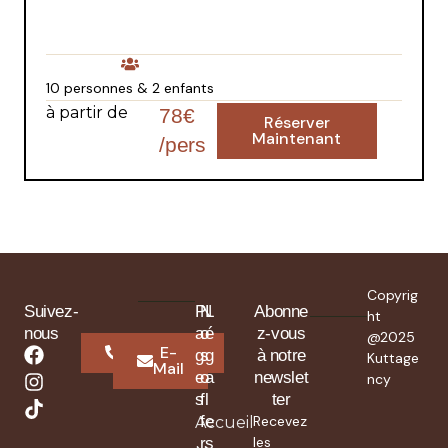
10 personnes & 2 enfants
à partir de
78€
Réserver
Maintenant
/pers
Copyrig
Suivez-
P
N
L
Abonne
ht
nous
a
o
é
z-vous
@2025
Whatsapp
E-
g
s
g
à notre
Kuttage
Mail
e
o
a
newslet
ncy
s
f
l
ter
f
e
Recevez
Accueil
les
r
s