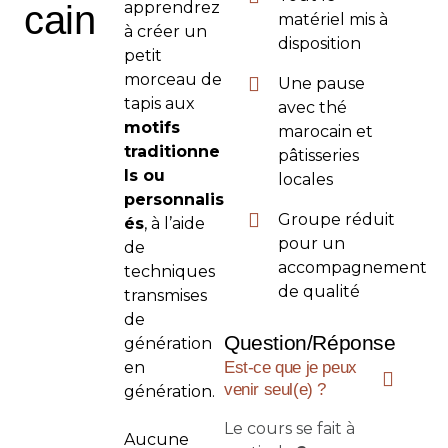
cain
apprendrez
matériel mis à
à créer un
disposition
petit
morceau de
Une pause
tapis aux
avec thé
motifs
marocain et
traditionne
pâtisseries
ls ou
locales
personnalis
Groupe réduit
és
, à l’aide
pour un
de
accompagnement
techniques
de qualité
transmises
de
Question/Réponse
génération
en
Est-ce que je peux
venir seul(e) ?
génération.
Le cours se fait à
Aucune