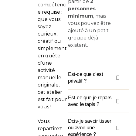
partir de
2
compétenc
personnes
e requise :
minimum
, mais
que vous
vous pouvez être
soyez
ajouté à un petit
curieux,
groupe déjà
créatif ou
existant.
simplement
en quête
d’une
activité
Est-ce que c’est
manuelle
privatif ?
originale,
cet atelier
Est-ce que je repars
est fait pour
avec le tapis ?
vous !
Dois-je savoir tisser
Vous
ou avoir une
repartirez
expérience ?
avec votre