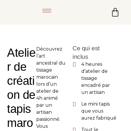
Ce qui est
Atelie
Découvrez
l’art
inclus
r de
ancestral du
4 heures
tissage
d’atelier de
créati
marocain
tissage
lors d’un
encadré par
on de
atelier de
un artisan
4h animé
Le mini tapis
tapis
par un
que vous
artisan
aurez fabriqué
maro
passionné.
Vous
Tout le