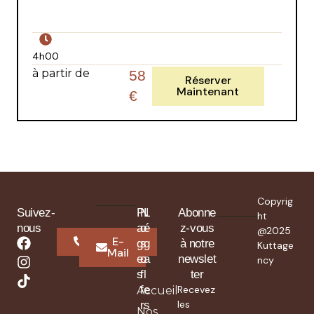
4h00
à partir de
58
Réserver
Maintenant
€
Copyrig
Suivez-
P
N
L
Abonne
ht
nous
a
o
é
z-vous
@2025
Whatsapp
E-
g
s
g
à notre
Kuttage
Mail
e
o
a
newslet
ncy
s
f
l
ter
f
e
Recevez
Accueil
les
r
s
Nos