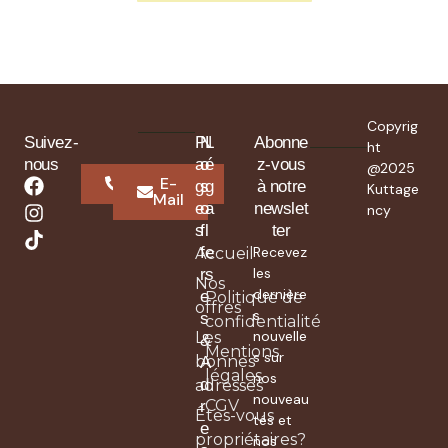
Copyrig
Suivez-
P
N
L
Abonne
ht
nous
a
o
é
z-vous
@2025
Whatsapp
E-
g
s
g
à notre
Kuttage
Mail
e
o
a
newslet
ncy
s
f
l
ter
f
e
Recevez
Accueil
les
r
s
Nos
dernière
e
Politique de
offres
s
s
confidentialité
nouvelle
Les
&
Mentions
s sur
bonnes
A
légales
nos
d
adresses
nouveau
CGV
r
Êtes-vous
tés et
e
propriétaires?
nos