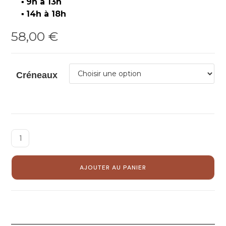
▪️
9h à 13h
▪️
14h à 18h
58,00
€
Créneaux
AJOUTER AU PANIER