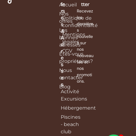
f
e
tter
Accueil
r
s
Recevez
Nos
e
les
Politique de
offres
dernière
s
confidentialité
Les
s
&
Mentions
nouvelle
bonnes
A
légales
s sur
d
adresses
nos
r
CGV
Êtes-vous
nouveau
e
propriétaires?
tés et
s
nos
Nous
s
promoti
contacter
e
ons.
s
Blog
Activité
Excursions
Hébergement
Piscines
- beach
club