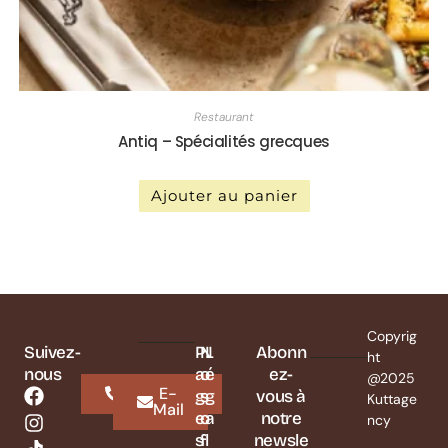
Restaurant
Antiq – Spécialités grecques
Ajouter au panier
Copyrig
Suivez-
P
N
L
Abonn
ht
nous
a
o
é
ez-
@2025
Whatsapp
E-
g
s
g
vous à
Kuttage
Mail
e
o
a
notre
ncy
s
f
l
newsle